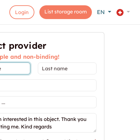
List storage room
EN
Login
t provider
ple and non-binding!
ible Lagerflächen 80m2-330m2 an Toplage in Winter