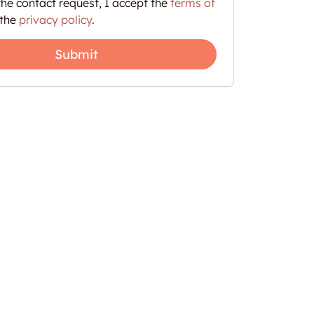
he contact request, I accept the
terms of
the
privacy policy
.
Submit