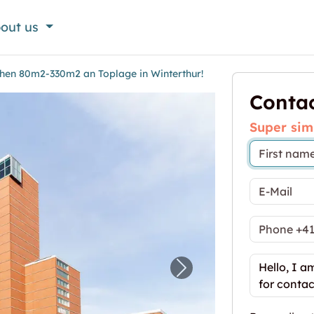
out us
chen 80m2-330m2 an Toplage in Winterthur!
Contac
Super sim
gerflächen 80m2-330m2 an Toplage in Winterthur!"
Next image for "Flex