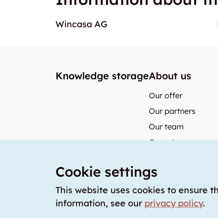
Wincasa AG
Knowledge storage
About us
Our offer
Our partners
Our team
Our prices
storabble German
Cookie settings
storabble Austria
storabble France
This website uses cookies to ensure t
information, see our
privacy policy
.
storabble Spain