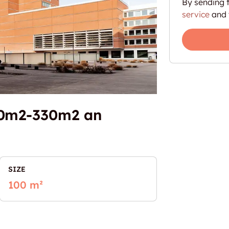
By sending t
service
and 
 80m2-330m2 an
SIZE
100 m²