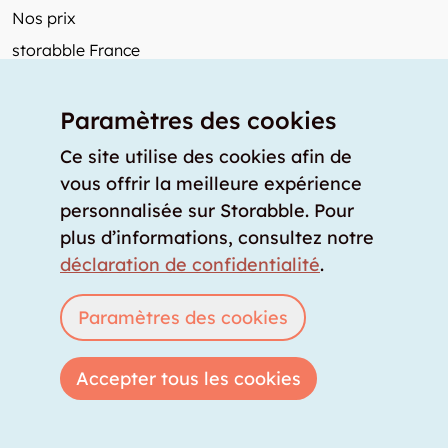
Nos prix
storabble France
Autres de storabble
Paramètres des cookies
FAQ
Articles de presse
Ce site utilise des cookies afin de
vous offrir la meilleure expérience
Comment calculer la capacité d'un garde-meuble?
personnalisée sur Storabble. Pour
Quel est le tarif moyen d'un garde-meuble?
plus d’informations, consultez notre
Pour fournisseurs de stockage
déclaration de confidentialité
.
Annoncez un espace de stockage
Connexion
Paramètres des cookies
Accepter tous les cookies
Copyright © 2026 storabble
|
déclaration de confidentialité
|
conditions générales
|
mentions légales
|
info@storabble.com