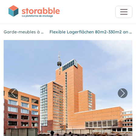
Garde-meubles à Winterthour
Flexible Lagerflächen 80m2-330m2 an Toplage in Winterthur!
Image précédente pour "Flexible Lagerfläche
Imag