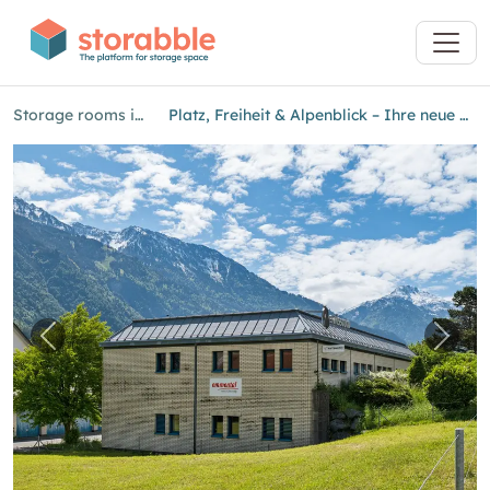
Storage rooms in Glarus
Platz, Freiheit & Alpenblick – Ihre neue Fläche in Glarus
Previous image for "Platz, Freiheit & Alpenbli
Next 