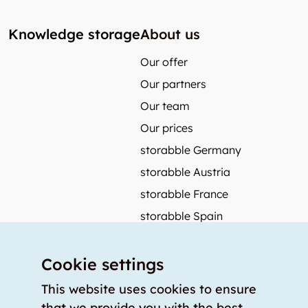
Knowledge storage
About us
Our offer
Our partners
Our team
Our prices
storabble Germany
storabble Austria
storabble France
storabble Spain
More from storabble
Cookie settings
FAQ
Press coverage
This website uses cookies to ensure
that we provide you with the best