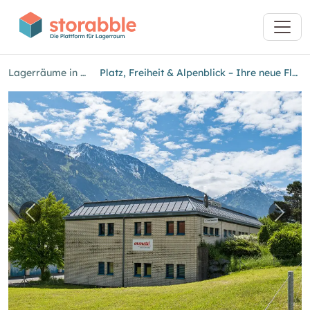
Lagerräume in Glarus
Platz, Freiheit & Alpenblick – Ihre neue Fläche in Glarus
Vorheriges Bild für "Platz, Freiheit & Alpenbli
Nächs