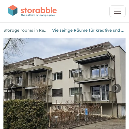
Storage rooms in Reinach (BL)
Vielseitige Räume für kreative und private Projekte
Previous image for "Vielseitige Räume für kre
Next 