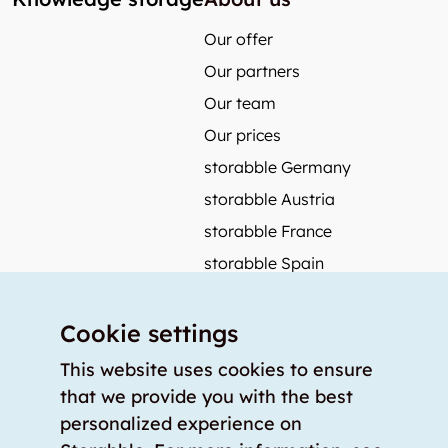
Our offer
Our partners
Our team
Our prices
storabble Germany
storabble Austria
storabble France
storabble Spain
More from storabble
Cookie settings
FAQ
Press coverage
This website uses cookies to ensure
that we provide you with the best
How to calculate the size of a storage room?
personalized experience on
How much does a storage room cost?