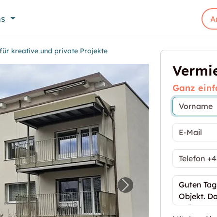
ns
A
für kreative und private Projekte
Vermie
Ganz einf
Räume für kreative und private Projekte"
Nächstes Bild für "Vi