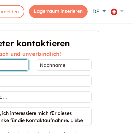
Lagerraum inserieren
DE
nmelden
ter kontaktieren
ach und unverbindlich!
elseitige Räume für kreative und private Projekte"