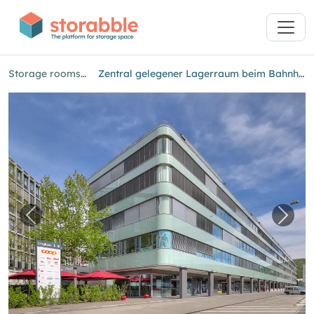
Storage rooms in Baden
Zentral gelegener Lagerraum beim Bahnhof Baden zu vermieten
Previous image for "Zentral gelegener Lage
Next