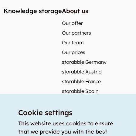
Knowledge storage
About us
Our offer
Our partners
Our team
Our prices
storabble Germany
storabble Austria
storabble France
storabble Spain
More from storabble
Cookie settings
FAQ
Press coverage
This website uses cookies to ensure
that we provide you with the best
How to calculate the size of a storage room?