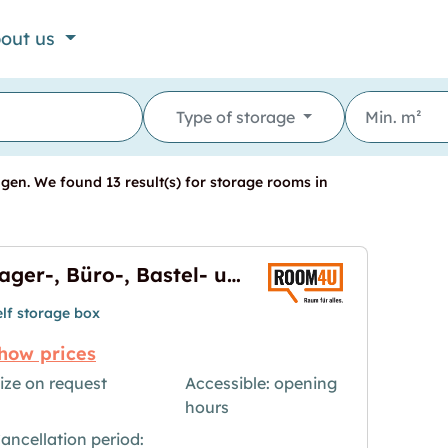
out us
Type of storage
gen. We found 13 result(s) for storage rooms in
Lager-, Büro-, Bastel- und Hobbyräume in Spreitenbach
elf storage box
how prices
ize on request
Accessible: opening
hours
- und Hobbyräume in Spreitenbach"
age for "Lager-, Büro-, Bastel- und Hobbyräume in
ancellation period: