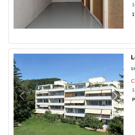
1
1
S
C
1
Previous image for "Lagerraum im Zentrum
Next im
P