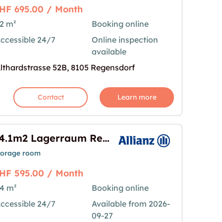
HF 695.00 / Month
2 m²
Booking online
ccessible 24/7
Online inspection
ensdorf - Althardstrasse 52B"
age for "82.5m2 Lagerraum Regensdorf - Althardst
available
lthardstrasse 52B, 8105 Regensdorf
Contact
Learn more
64.1m2 Lagerraum Regensdorf - Althardstrasse 52C (VERFÜGBAR AB OKTOBER)
torage room
HF 595.00 / Month
4 m²
Booking online
ccessible 24/7
Available from 2026-
egensdorf - Althardstrasse 52C (VERFÜGBAR AB OK
mage for "64.1m2 Lagerraum Regensdorf - Althar
09-27