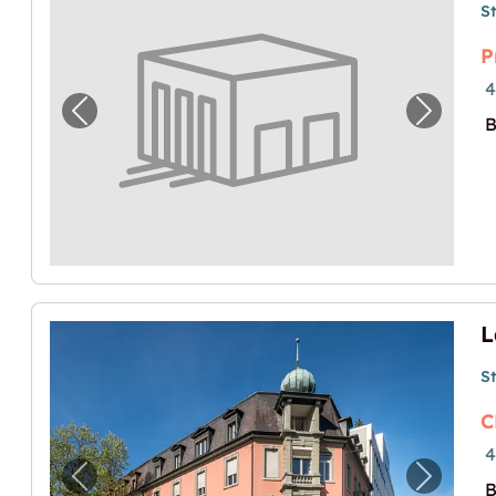
S
P
4
Previous image for "Lagerraum am Stauff
Next i
B
S
C
4
Previous image for "Lagerraum am Bahnhof
Next im
B