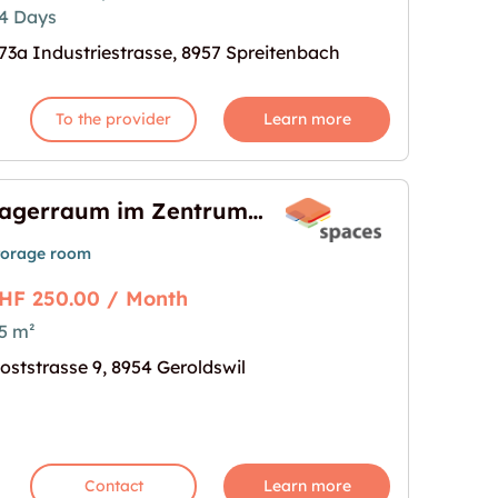
4 Days
73a Industriestrasse, 8957 Spreitenbach
To the provider
Learn more
Lagerraum im Zentrum von Geroldswil
torage room
HF 250.00 / Month
5 m²
 von Geroldswil"
age for "Lagerraum im Zentrum von Geroldswil"
oststrasse 9, 8954 Geroldswil
Contact
Learn more