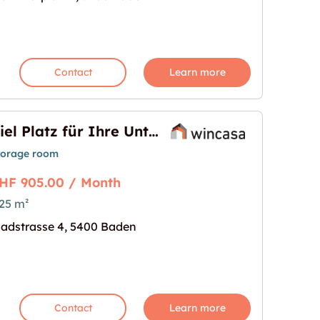
Contact
Learn more
Viel Platz für Ihre Unterlagen
torage room
HF 905.00 / Month
25 m²
adstrasse 4, 5400 Baden
erlagen"
age for "Viel Platz für Ihre Unterlagen"
Contact
Learn more