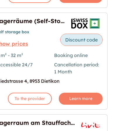
Lagerräume (Self-Storage) in Dietikon
elf storage box
Discount code
how prices
 m² - 32 m²
Booking online
age) in Dietikon"
age for "Lagerräume (Self-Storage) in Dietikon"
ccessible 24/7
Cancellation period:
1 Month
iedstrasse 4, 8953 Dietikon
To the provider
Learn more
Lagerraum am Stauffachertor 60m2