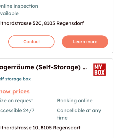
nline inspection
vailable
lthardstrasse 52C, 8105 Regensdorf
Contact
Learn more
Lagerräume (Self-Storage) in Regensdorf
elf storage box
how prices
ize on request
Booking online
rage) in Regensdorf"
age for "Lagerräume (Self-Storage) in Regensdorf
ccessible 24/7
Cancellable at any
time
lthardstrasse 10, 8105 Regensdorf