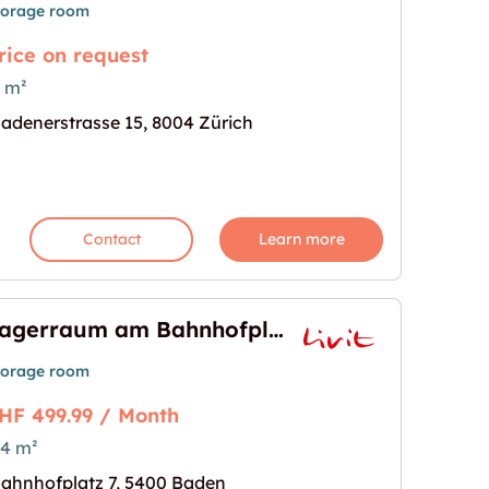
torage room
rice on request
 m²
achertor 60m2"
mage for "Lagerraum am Stauffachertor 60m2"
adenerstrasse 15, 8004 Zürich
Contact
Learn more
Lagerraum am Bahnhofplatz 7 in Baden
torage room
HF 499.99 / Month
4 m²
platz 7 in Baden"
age for "Lagerraum am Bahnhofplatz 7 in Baden"
ahnhofplatz 7, 5400 Baden