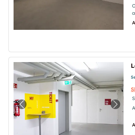
O
a
A
S
S
S
Previous image for "Lagerräume (Self-Sto
Next im
A
A