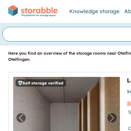
Knowledge storage
Ab
Here you find an overview of the storage rooms near Otelfin
Otelfingen.
Self storage verified
S
S
S
Previous image for "Lager-, Büro-, Bastel
Next im
C