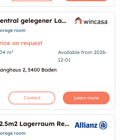
Zentral gelegener Lagerraum beim Bahnhof Baden zu vermieten
torage room
rice on request
04 m²
Available from 2026-
12-01
agerraum beim Bahnhof Baden zu vermieten"
age for "Zentral gelegener Lagerraum beim Bahnh
anghaus 2, 5400 Baden
Contact
Learn more
82.5m2 Lagerraum Regensdorf - Althardstrasse 52B
torage room