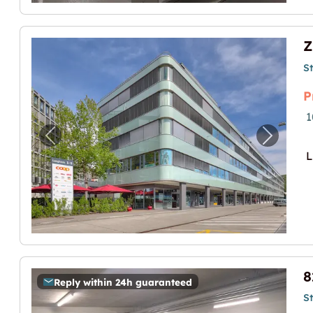
S
P
1
Previous image for "Zentral gelegener L
Next im
L
Reply within 24h guaranteed
S