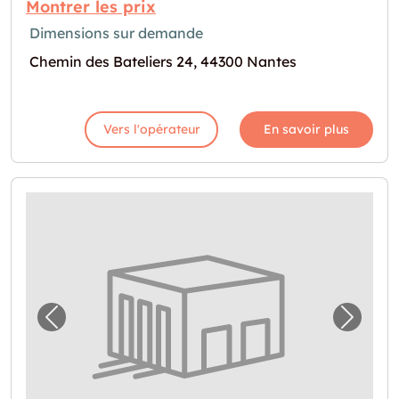
Montrer les prix
Dimensions sur demande
Chemin des Bateliers 24, 44300 Nantes
Vers l'opérateur
En savoir plus
Image précédente pour "Garde-meuble pour 
Image 