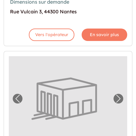
Dimensions sur demande
Rue Vulcain 3, 44300 Nantes
Vers l'opérateur
En savoir plus
Image précédente pour "Local de stockage 
Image 