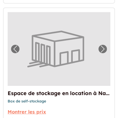
Image précédente pour "Espace de stockage
Image 
Espace de stockage en location à Nantes
Box de self-stockage
Montrer les prix