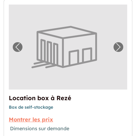
Image précédente pour "Location box à Rez
Image 
Location box à Rezé
Box de self-stockage
Montrer les prix
Dimensions sur demande