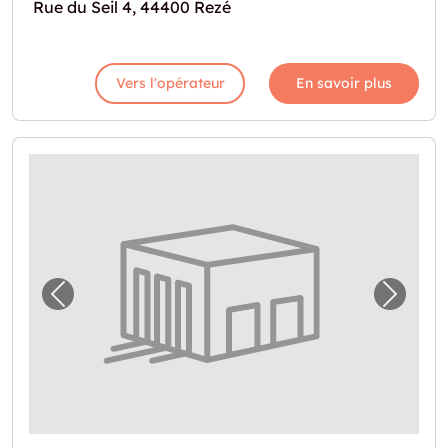
Rue du Seil 4, 44400 Rezé
Vers l'opérateur
En savoir plus
Image précédente pour "Espace de stockage
Image 