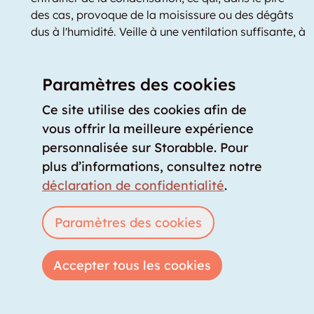
des cas, provoque de la moisissure ou des dégâts
dus à l'humidité. Veille à une ventilation suffisante, à
l'isolation de l'entrepôt et à l'emplacement du
garde-meuble à l'intérieur du bâtiment.
Paramètres des cookies
Faites attention aux possibilités d'accès :
si vous
Ce site utilise des cookies afin de
souhaitez entreposer de grands meubles, l'accès
doit être suffisamment large. Faites attention aux
vous offrir la meilleure expérience
dimensions exactes des ascenseurs, des cages
personnalisée sur Storabble. Pour
d'escalier, des portes et des couloirs pour pouvoir
plus d’informations, consultez notre
également entreposer vos objets encombrants
déclaration de confidentialité
.
dans le garde-meuble.
Paramètres des cookies
Mesures de sécurité :
les mesures de protection
contre les incendies sont un must absolu dans
chaque bâtiment. Veille également aux mesures de
Accepter tous les cookies
sécurité que le fournisseur de stockage a prises
contre le vol et le vandalisme. En particulier dans
les sites de self-stockage avec de nombreux