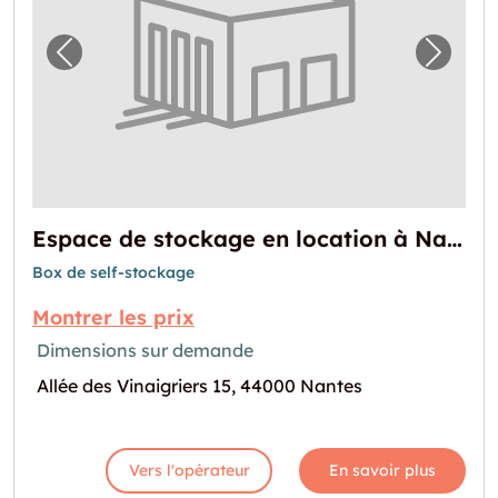
Image précédente pour "Espace de stockage
Image 
Espace de stockage en location à Nantes
Box de self-stockage
Montrer les prix
Dimensions sur demande
Allée des Vinaigriers 15, 44000 Nantes
Vers l'opérateur
En savoir plus