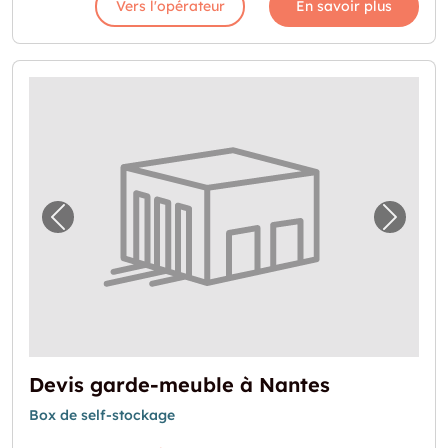
Vers l'opérateur
En savoir plus
Image précédente pour "Devis garde-meubl
Image 
Devis garde-meuble à Nantes
Box de self-stockage