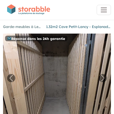
Garde-meubles à Les Acacias
1.32m2 Cave Petit-Lancy - Esplanade de Surville 1
Réponse dans les 24h garantie
Image précédente pour "1.32m2 Cave Petit-Lan
Image