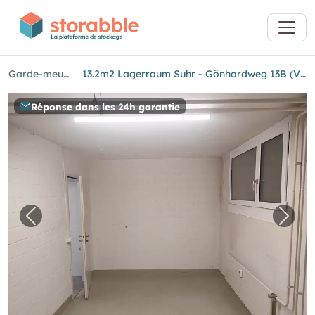
Garde-meubles à Suhr
13.2m2 Lagerraum Suhr - Gönhardweg 13B (VERFÜGBAR AB ANFANG OKTOBER)
Réponse dans les 24h garantie
Image précédente pour "13.2m2 Lagerraum
Imag