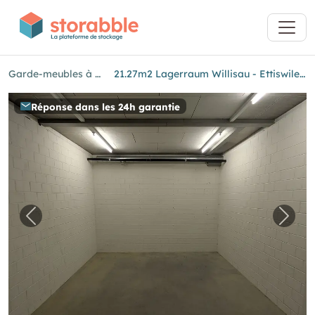
Garde-meubles à Willisau
21.27m2 Lagerraum Willisau - Ettiswilerstrasse 12/14
Réponse dans les 24h garantie
Image précédente pour "21.27m2 Lagerraum Wil
Image