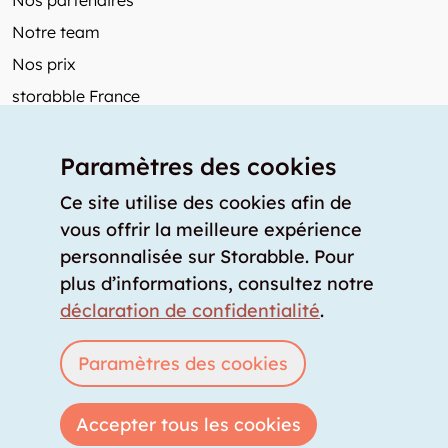
Nos partenaires
Notre team
Nos prix
storabble France
Autres de storabble
Paramètres des cookies
FAQ
Articles de presse
Ce site utilise des cookies afin de
vous offrir la meilleure expérience
Comment calculer la capacité d'un garde-meuble?
personnalisée sur Storabble. Pour
Quel est le tarif moyen d'un garde-meuble?
plus d’informations, consultez notre
Pour fournisseurs de stockage
déclaration de confidentialité
.
Annoncez un espace de stockage
Connexion
Paramètres des cookies
Accepter tous les cookies
Copyright © 2026 storabble
|
déclaration de confidentialité
|