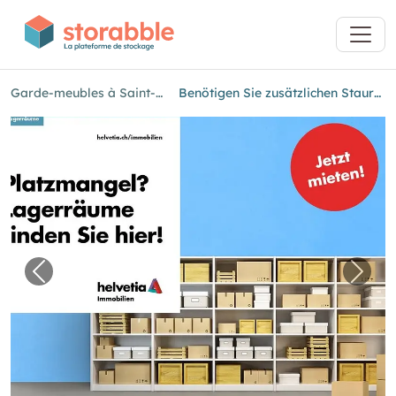
Garde-meubles à Saint-Gall
Benötigen Sie zusätzlichen Stauraum?
Image précédente pour "Benötigen Sie zusät
Imag