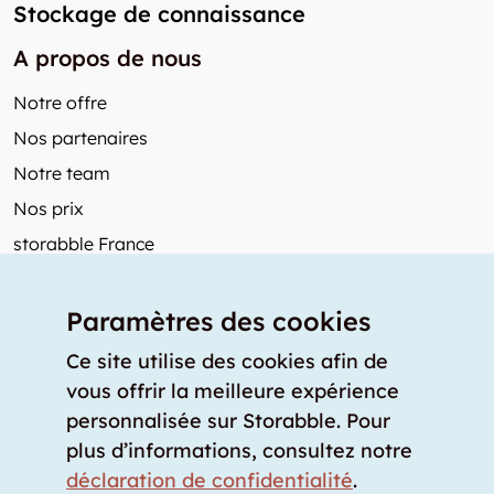
Stockage de connaissance
A propos de nous
Notre offre
Nos partenaires
Notre team
Nos prix
storabble France
Autres de storabble
Paramètres des cookies
FAQ
Articles de presse
Ce site utilise des cookies afin de
vous offrir la meilleure expérience
Comment calculer la capacité d'un garde-meuble?
personnalisée sur Storabble. Pour
Quel est le tarif moyen d'un garde-meuble?
plus d’informations, consultez notre
Pour fournisseurs de stockage
déclaration de confidentialité
.