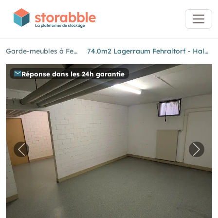
Garde-meubles à Fehraltorf
74.0m2 Lagerraum Fehraltorf - Haldenstrasse 4
Réponse dans les 24h garantie
Image précédente pour "74.0m2 Lagerraum Feh
Imag