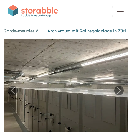
Garde-meubles à Zurich
Archivraum mit Rollregalanlage in Zürich Oerlikon
Image précédente pour "Archivraum mit Rollre
Imag