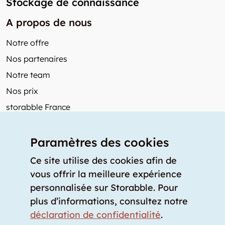
Stockage de connaissance
A propos de nous
Notre offre
Nos partenaires
Notre team
Nos prix
storabble France
Autres de storabble
Paramètres des cookies
FAQ
Articles de presse
Ce site utilise des cookies afin de
vous offrir la meilleure expérience
Comment calculer la capacité d'un garde-meuble?
personnalisée sur Storabble. Pour
Quel est le tarif moyen d'un garde-meuble?
plus d’informations, consultez notre
Pour fournisseurs de stockage
déclaration de confidentialité
.