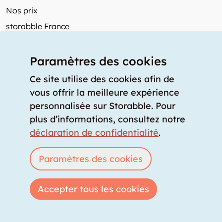
Nos prix
storabble France
Autres de storabble
Paramètres des cookies
FAQ
Articles de presse
Ce site utilise des cookies afin de
vous offrir la meilleure expérience
Comment calculer la capacité d'un garde-meuble?
personnalisée sur Storabble. Pour
Quel est le tarif moyen d'un garde-meuble?
plus d’informations, consultez notre
Pour fournisseurs de stockage
déclaration de confidentialité
.
Annoncez un espace de stockage
Connexion
Paramètres des cookies
Accepter tous les cookies
Copyright © 2026 storabble
|
déclaration de confidentialité
|
conditions générales
|
mentions légales
|
info@storabble.com