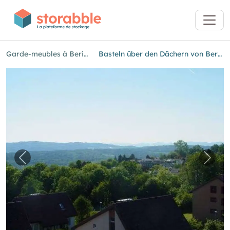
Garde-meubles à Berikon
Basteln über den Dächern von Berikon
Image précédente pour "Basteln über den Dä
Imag