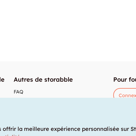
de
Autres de storabble
Pour fo
FAQ
Connex
Articles de presse
res
Comment calculer la capacité d'un garde-
meuble?
Quel est le tarif moyen d'un garde-meuble?
s offrir la meilleure expérience personnalisée sur S