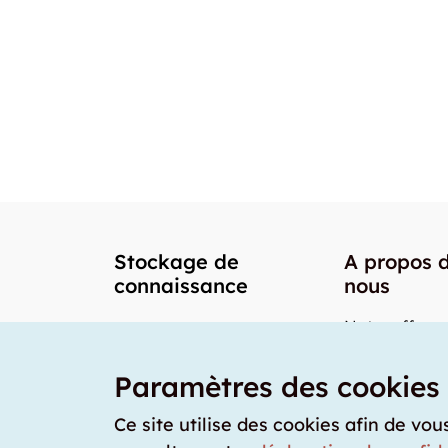
Stockage de
A propos 
connaissance
nous
Notre offre
Nos partenai
Paramètres des cookies
Notre team
Nos prix
Ce site utilise des cookies afin de vou