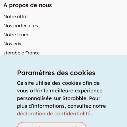
A propos de nous
Notre offre
Nos partenaires
Notre team
Nos prix
storabble France
Autres de storabble
Paramètres des cookies
FAQ
Articles de presse
Ce site utilise des cookies afin de
vous offrir la meilleure expérience
Comment calculer la capacité d'un garde-meuble?
personnalisée sur Storabble. Pour
Quel est le tarif moyen d'un garde-meuble?
plus d’informations, consultez notre
Pour fournisseurs de stockage
déclaration de confidentialité
.
Annoncez un espace de stockage
Connexion