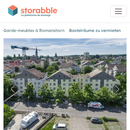
Garde-meubles à Romanshorn
Bastelräume zu vermieten
Image précédente pour "Bastelräume zu verm
Imag