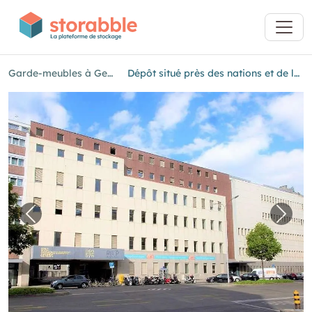
Garde-meubles à Genève
Dépôt situé près des nations et de la gare
Image précédente pour "Dépôt situé près des 
Image