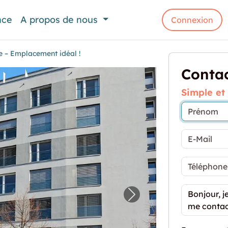
nce
A propos de nous
Connexion
le – Emplacement idéal !
Contac
Simple et
 centre-ville – Emplacement idéal !"
Image prochaine pour