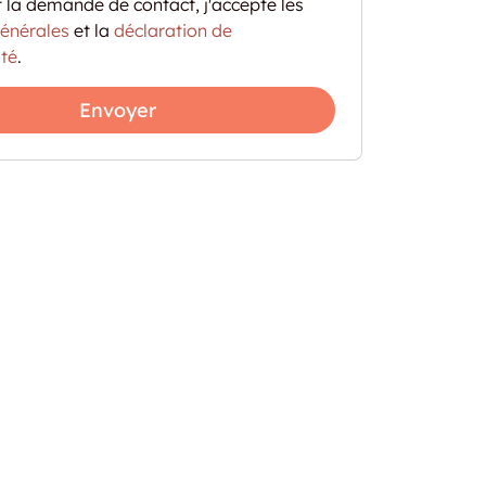
 la demande de contact, j'accepte les
générales
et la
déclaration de
ité
.
Envoyer