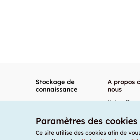
Stockage de
A propos 
connaissance
nous
Notre offre
Nos partenai
Paramètres des cookies
Notre team
Nos prix
Ce site utilise des cookies afin de vou