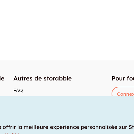
de
Autres de storabble
Pour fo
FAQ
Connex
Articles de presse
res
Comment calculer la capacité d'un garde-
meuble?
Quel est le tarif moyen d'un garde-meuble?
s offrir la meilleure expérience personnalisée sur S