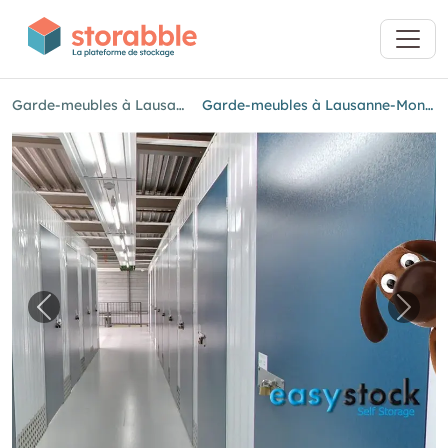
Garde-meubles à Lausanne
Garde-meubles à Lausanne-Montelly
Image précédente pour "Garde-meubles à La
Imag