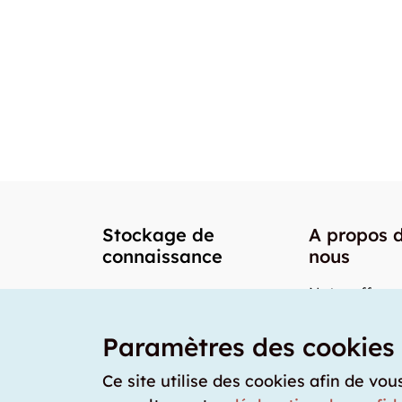
Stockage de
A propos 
connaissance
nous
Notre offre
Nos partenai
Paramètres des cookies
Notre team
Nos prix
Ce site utilise des cookies afin de vou