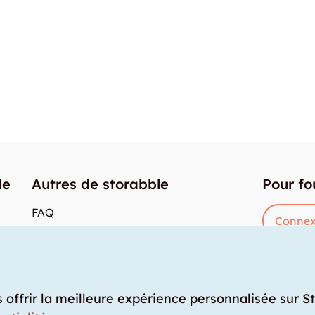
de
Autres de storabble
Pour fo
FAQ
Connex
Articles de presse
res
Comment calculer la capacité d'un garde-
meuble?
Quel est le tarif moyen d'un garde-meuble?
s offrir la meilleure expérience personnalisée sur S