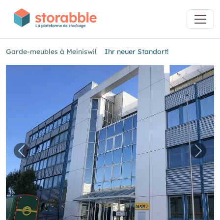
Garde-meubles à Meiniswil
Ihr neuer Standort!
Image précédente pour "Ihr neuer Standort!"
Imag