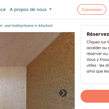
nce
A propos de nous
Connexion
el- und Hobbyräume in Allschwil
Réservez 
Cliquez sur 
accéder au s
réserver ou
Vous y trou
utiles : les
ainsi que le
Büro-, Bastel- und Hobbyräume in Allschwil"
Image prochaine pour