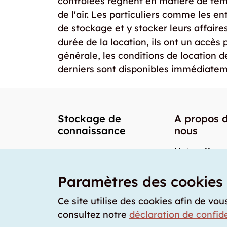
contrôlées règnent en matière de te
de l'air. Les particuliers comme les e
de stockage et y stocker leurs affair
durée de la location, ils ont un accès
générale, les conditions de location de
derniers sont disponibles immédiatem
Stockage de
A propos 
connaissance
nous
Notre offre
Nos partenai
Paramètres des cookies
Notre team
Nos prix
Ce site utilise des cookies afin de vou
consultez notre
déclaration de confide
storabble Fr