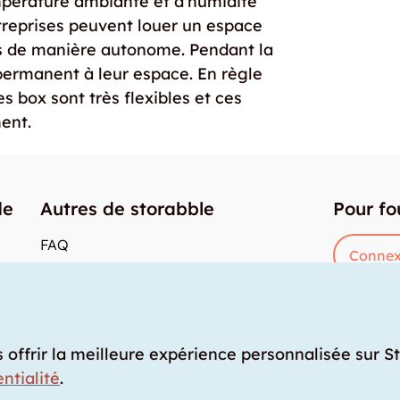
mpérature ambiante et d'humidité
ntreprises peuvent louer un espace
es de manière autonome. Pendant la
 permanent à leur espace. En règle
s box sont très flexibles et ces
ent.
de
Autres de storabble
Pour fo
FAQ
Connex
Articles de presse
res
Comment calculer la capacité d'un garde-
meuble?
Quel est le tarif moyen d'un garde-meuble?
s offrir la meilleure expérience personnalisée sur S
ntialité
.
ance