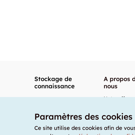
Stockage de
A propos 
connaissance
nous
Notre offre
Nos partenai
Paramètres des cookies
Notre team
Nos prix
Ce site utilise des cookies afin de vou