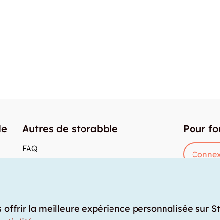
de
Autres de storabble
Pour fo
FAQ
Connex
Articles de presse
res
Comment calculer la capacité d'un garde-
meuble?
Quel est le tarif moyen d'un garde-meuble?
s offrir la meilleure expérience personnalisée sur S