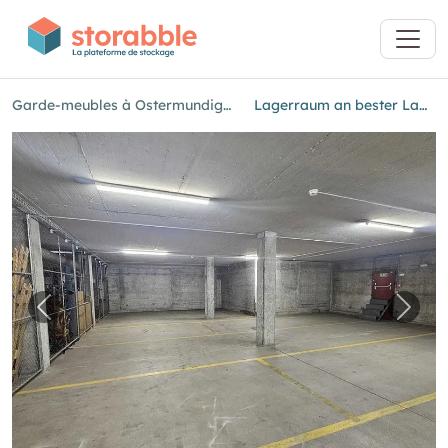
Garde-meubles à Ostermundigen
Lagerraum an bester Lage
Image précédente pour "Lagerraum an beste
Imag