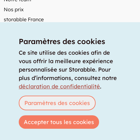
Nos prix
storabble France
Autres de storabble
Paramètres des cookies
FAQ
Articles de presse
Ce site utilise des cookies afin de
vous offrir la meilleure expérience
Comment calculer la capacité d'un garde-meuble?
personnalisée sur Storabble. Pour
Quel est le tarif moyen d'un garde-meuble?
plus d’informations, consultez notre
Pour fournisseurs de stockage
déclaration de confidentialité
.
Annoncez un espace de stockage
Connexion
Paramètres des cookies
Accepter tous les cookies
Copyright © 2026 storabble
|
déclaration de confidentialité
|
conditions générales
|
mentions légales
|
info@storabble.com