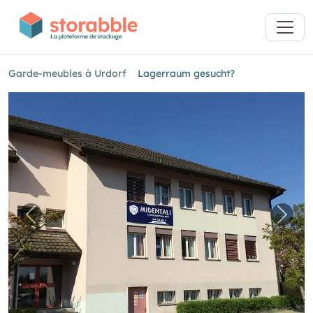
Garde-meubles à Urdorf
Lagerraum gesucht?
Image précédente pour "Lagerraum gesucht?
Imag