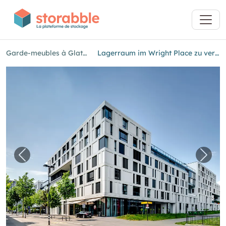
Garde-meubles à Glattpark
Lagerraum im Wright Place zu vermieten
Image précédente pour "Lagerraum im Wright
Imag