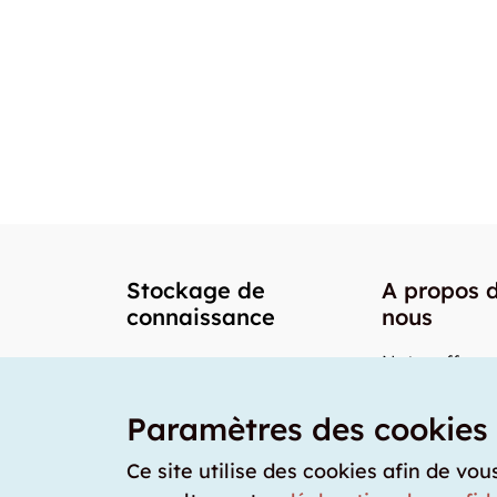
Stockage de
A propos 
connaissance
nous
Notre offre
Nos partenai
Paramètres des cookies
Notre team
Nos prix
Ce site utilise des cookies afin de vou