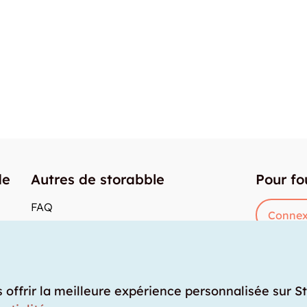
de
Autres de storabble
Pour fo
FAQ
Connex
Articles de presse
res
Comment calculer la capacité d'un garde-
meuble?
Quel est le tarif moyen d'un garde-meuble?
s offrir la meilleure expérience personnalisée sur S