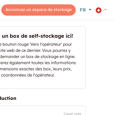
Annoncez un espace de stockage
FR
un box de self-stockage ici!
le bouton rouge 'Vers l'opérateur' pour
ite web de ce dernier. Vous pourrez y
 demander un box de stockage en ligne.
verez également toutes les informations
 dimensions exactes des box, leurs prix,
s coordonnées de l'opérateur.
duction
 "Lagerräume (Self-Storage) in Frasnacht"
Copier code