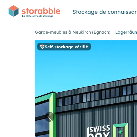
Stockage de connaissa
Garde-meubles à Neukirch (Egnach)
Lagerräum
Self-stockage vérifié
Image précédente pour "Lagerrä