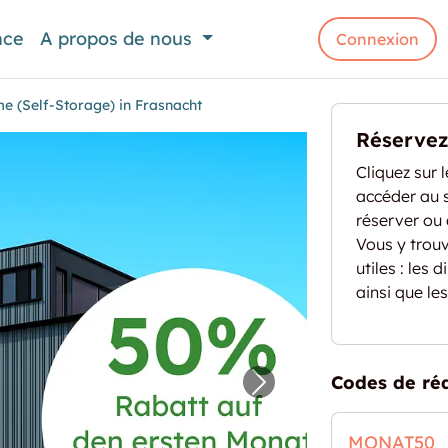
nce
A propos de nous
Connexion
e (Self-Storage) in Frasnacht
Réservez 
Cliquez sur 
accéder au s
réserver ou
Vous y trou
utiles : les
ainsi que le
Codes de ré
ume (Self-Storage) in Frasnacht"
Image prochaine pour
MONAT50