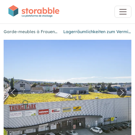
Garde-meubles à Frauenfeld
Lagerräumlichkeiten zum Vermieten
Image précédente pour "Lagerräumlichkeite
Imag