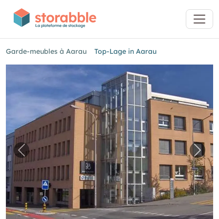
Garde-meubles à Aarau
Top-Lage in Aarau
Image précédente pour "Top-Lage in Aarau"
Imag