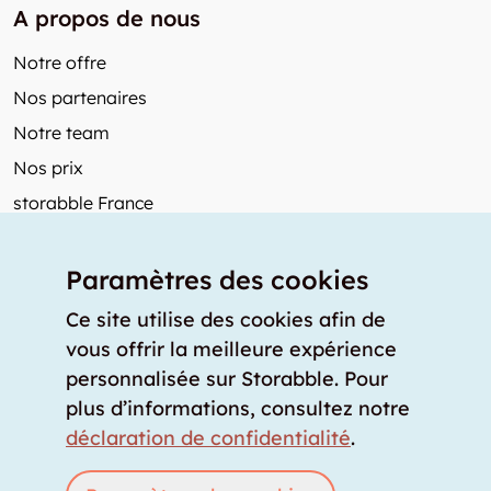
A propos de nous
Notre offre
Nos partenaires
Notre team
Nos prix
storabble France
Autres de storabble
Paramètres des cookies
FAQ
Articles de presse
Ce site utilise des cookies afin de
vous offrir la meilleure expérience
Comment calculer la capacité d'un garde-meuble?
personnalisée sur Storabble. Pour
Quel est le tarif moyen d'un garde-meuble?
plus d’informations, consultez notre
Pour fournisseurs de stockage
déclaration de confidentialité
.
Annoncez un espace de stockage
Connexion