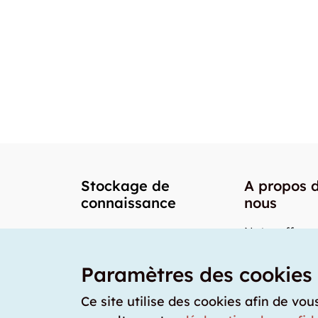
Stockage de
A propos 
connaissance
nous
Notre offre
Nos partenai
Paramètres des cookies
Notre team
Nos prix
Ce site utilise des cookies afin de vou