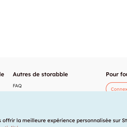
de
Autres de storabble
Pour fo
FAQ
Connex
Articles de presse
res
Comment calculer la capacité d'un garde-
meuble?
Quel est le tarif moyen d'un garde-meuble?
s offrir la meilleure expérience personnalisée sur S