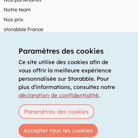
Notre team
Nos prix
storabble France
Autres de storabble
Paramètres des cookies
FAQ
Articles de presse
Ce site utilise des cookies afin de
vous offrir la meilleure expérience
Comment calculer la capacité d'un garde-meuble?
personnalisée sur Storabble. Pour
Quel est le tarif moyen d'un garde-meuble?
plus d’informations, consultez notre
Pour fournisseurs de stockage
déclaration de confidentialité
.
Annoncez un espace de stockage
Connexion
Paramètres des cookies
Accepter tous les cookies
Copyright © 2026 storabble
|
déclaration de confidentialité
|