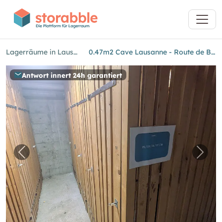
Lagerräume in Lausanne
0.47m2 Cave Lausanne - Route de Berne 2
Antwort innert 24h garantiert
Vorheriges Bild für "0.47m2 Cave Lausanne - 
Näch