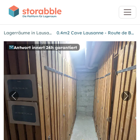
Lagerräume in Lausanne
0.4m2 Cave Lausanne - Route de Berne 2
Antwort innert 24h garantiert
Vorheriges Bild für "0.4m2 Cave Lausanne - R
Näch