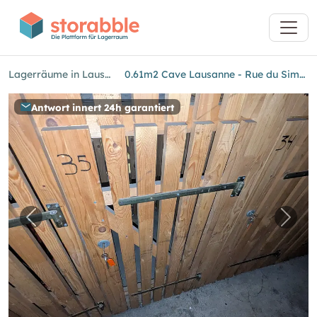
Lagerräume in Lausanne
0.61m2 Cave Lausanne - Rue du Simplon 10
Antwort innert 24h garantiert
Vorheriges Bild für "0.61m2 Cave Lausanne - 
Näch