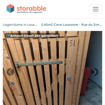
Lagerräume in Lausanne
0.65m2 Cave Lausanne - Rue du Simplon 10
Antwort innert 24h garantiert
Vorheriges Bild für "0.65m2 Cave Lausanne - 
Näch