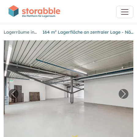
Lagerräume in Basel
164 m² Lagerfläche an zentraler Lage - Nähe Basel SBB
Vorheriges Bild für "164 m² Lagerfläche an ze
Nächs