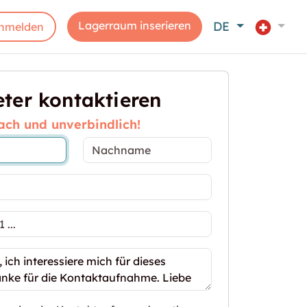
Lagerraum inserieren
DE
nmelden
ter kontaktieren
ach und unverbindlich!
54m2 Lagerraum St. Gallen - Merkurstrasse 1"