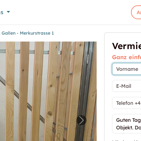
ns
A
 Gallen - Merkurstrasse 1
Vermie
Ganz einf
rraum St. Gallen - Merkurstrasse 1"
Nächstes Bild für "2.