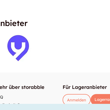
nbieter
ehr über storabble
Für Lageranbieter
AQ
Lagerra
Anmelden
dienbeiträge