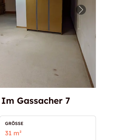
raum Binz - Im Gassacher 7"
Nächstes Bild für "3
 Im Gassacher 7
GRÖSSE
31 m²