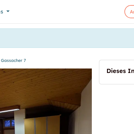
ns
A
 Gassacher 7
Dieses In