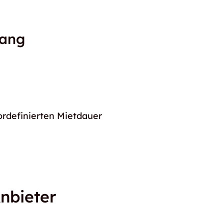
gang
ordefinierten Mietdauer
nbieter