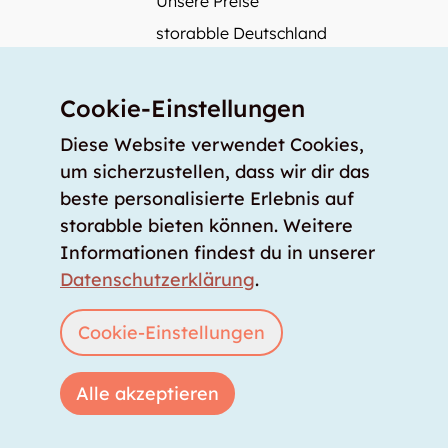
Unsere Preise
storabble Deutschland
storabble Österreich
Mehr über storabble
Cookie-Einstellungen
FAQ
Diese Website verwendet Cookies,
Medienbeiträge
um sicherzustellen, dass wir dir das
beste personalisierte Erlebnis auf
Wie gross muss ein Lagerraum sein?
storabble bieten können. Weitere
Was kostet ein Lagerraum?
Informationen findest du in unserer
Für Lageranbieter
Datenschutzerklärung
.
Lagerraum inserieren
Anmelden
Cookie-Einstellungen
Alle akzeptieren
Copyright © 2026 storabble
|
Datenschutzerklärung
|
AGB
|
Impressum
|
info@storabble.com