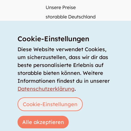
Unsere Preise
storabble Deutschland
storabble Österreich
Mehr über storabble
Cookie-Einstellungen
FAQ
Diese Website verwendet Cookies,
Medienbeiträge
um sicherzustellen, dass wir dir das
beste personalisierte Erlebnis auf
Wie gross muss ein Lagerraum sein?
storabble bieten können. Weitere
Was kostet ein Lagerraum?
Informationen findest du in unserer
Für Lageranbieter
Datenschutzerklärung
.
Lagerraum inserieren
Anmelden
Cookie-Einstellungen
Alle akzeptieren
Copyright © 2026 storabble
|
Datenschutzerklärung
|
AGB
|