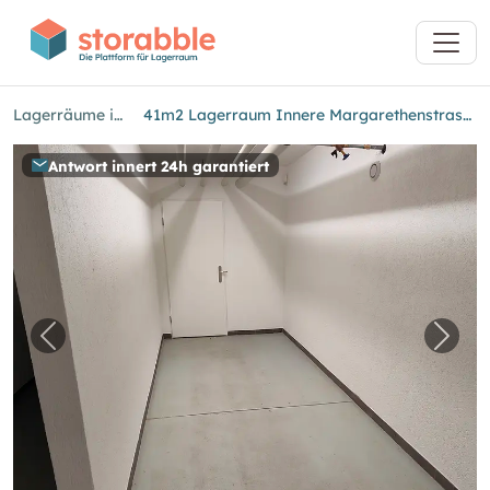
Lagerräume in Basel
41m2 Lagerraum Innere Margarethenstrasse Nähe Basel SBB
Antwort innert 24h garantiert
Vorheriges Bild für "41m2 Lagerraum Innere 
Näch