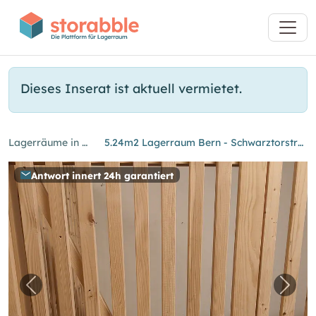
Dieses Inserat ist aktuell vermietet.
Lagerräume in Bern
5.24m2 Lagerraum Bern - Schwarztorstrasse 40
Antwort innert 24h garantiert
Vorheriges Bild für "5.24m2 Lagerraum Bern -
Näch