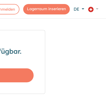
Lagerraum inserieren
DE
nmelden
fügbar.