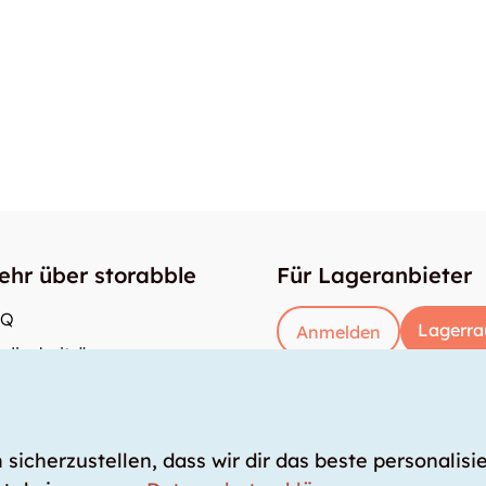
ehr über storabble
Für Lageranbieter
AQ
Lagerra
Anmelden
dienbeiträge
e gross muss ein Lagerraum sein?
s kostet ein Lagerraum?
icherzustellen, dass wir dir das beste personalisie