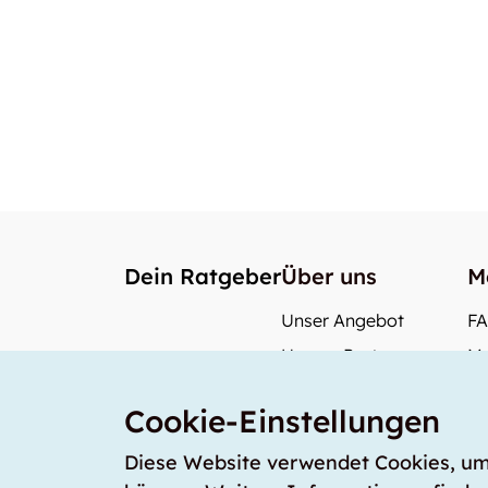
Dein Ratgeber
Über uns
M
Unser Angebot
F
Unsere Partner
Me
Unser Team
Wi
Cookie-Einstellungen
Unsere Preise
Wa
storabble Deutschland
Diese Website verwendet Cookies, um s