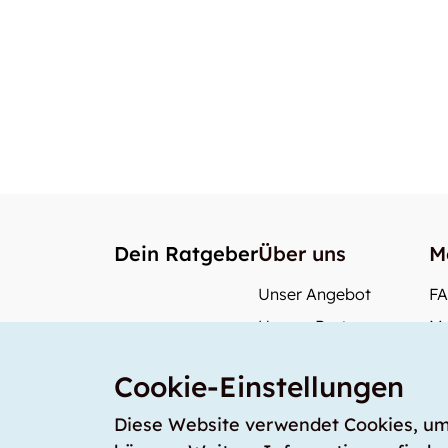
Dein Ratgeber
Über uns
M
Unser Angebot
F
Unsere Partner
Me
Unser Team
Wi
Cookie-Einstellungen
Unsere Preise
Wa
storabble Deutschland
Diese Website verwendet Cookies, um s