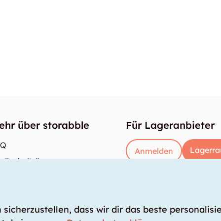
ehr über storabble
Für Lageranbieter
AQ
Lagerra
Anmelden
dienbeiträge
e gross muss ein Lagerraum sein?
s kostet ein Lagerraum?
icherzustellen, dass wir dir das beste personalisie