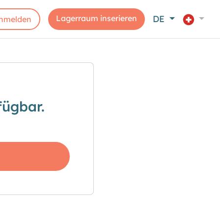
Lagerraum inserieren
DE
nmelden
fügbar.