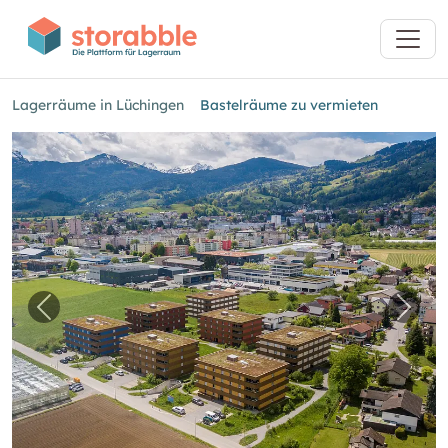
Lagerräume in Lüchingen
Bastelräume zu vermieten
Vorheriges Bild für "Bastelräume zu vermiete
Näch