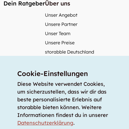
Dein Ratgeber
Über uns
Unser Angebot
Unsere Partner
Unser Team
Unsere Preise
storabble Deutschland
storabble Österreich
Mehr über storabble
Cookie-Einstellungen
FAQ
Diese Website verwendet Cookies,
Medienbeiträge
um sicherzustellen, dass wir dir das
beste personalisierte Erlebnis auf
Wie gross muss ein Lagerraum sein?
storabble bieten können. Weitere
Was kostet ein Lagerraum?
Informationen findest du in unserer
Für Lageranbieter
Datenschutzerklärung
.